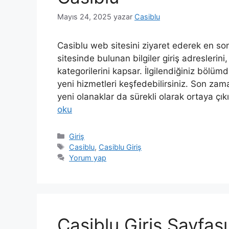
Mayıs 24, 2025
yazar
Casiblu
Casiblu web sitesini ziyaret ederek en so
sitesinde bulunan bilgiler giriş adreslerini,
kategorilerini kapsar. İlgilendiğiniz bölüm
yeni hizmetleri keşfedebilirsiniz. Son zama
yeni olanaklar da sürekli olarak ortaya çı
oku
Kategoriler
Giriş
Etiketler
Casiblu
,
Casiblu Giriş
Yorum yap
Casiblu Giriş Sayfası