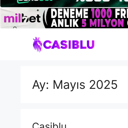
İçeriğe
atla
Ay:
Mayıs 2025
Casiblu