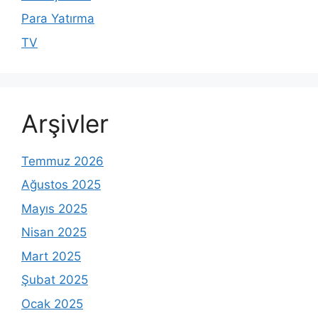
Para Yatırma
TV
Arşivler
Temmuz 2026
Ağustos 2025
Mayıs 2025
Nisan 2025
Mart 2025
Şubat 2025
Ocak 2025