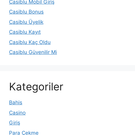
Casiblu Mobil Giriş
Casiblu Bonus
Casiblu Üyelik
Casiblu Kayıt
Casiblu Kaç Oldu
Casiblu Güvenilir Mi
Kategoriler
Bahis
Casino
Giriş
Para Çekme