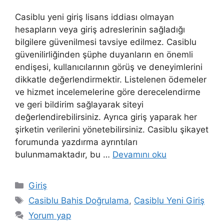
Casiblu yeni giriş lisans iddiası olmayan
hesapların veya giriş adreslerinin sağladığı
bilgilere güvenilmesi tavsiye edilmez. Casiblu
güvenilirliğinden şüphe duyanların en önemli
endişesi, kullanıcılarının görüş ve deneyimlerini
dikkatle değerlendirmektir. Listelenen ödemeler
ve hizmet incelemelerine göre derecelendirme
ve geri bildirim sağlayarak siteyi
değerlendirebilirsiniz. Ayrıca giriş yaparak her
şirketin verilerini yönetebilirsiniz. Casiblu şikayet
forumunda yazdırma ayrıntıları
bulunmamaktadır, bu …
Devamını oku
Kategoriler
Giriş
Etiketler
Casiblu Bahis Doğrulama
,
Casiblu Yeni Giriş
Yorum yap