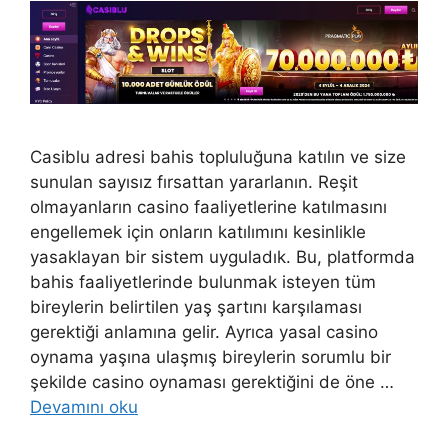
Casiblu adresi bahis topluluğuna katılın ve size
sunulan sayısız fırsattan yararlanın. Reşit
olmayanların casino faaliyetlerine katılmasını
engellemek için onların katılımını kesinlikle
yasaklayan bir sistem uyguladık. Bu, platformda
bahis faaliyetlerinde bulunmak isteyen tüm
bireylerin belirtilen yaş şartını karşılaması
gerektiği anlamına gelir. Ayrıca yasal casino
oynama yaşına ulaşmış bireylerin sorumlu bir
şekilde casino oynaması gerektiğini de öne …
Devamını oku