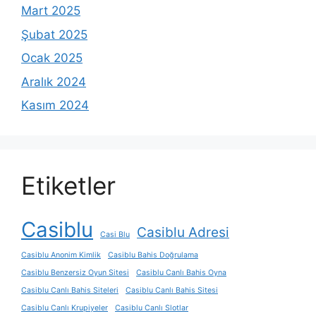
Mart 2025
Şubat 2025
Ocak 2025
Aralık 2024
Kasım 2024
Etiketler
Casiblu
Casiblu Adresi
Casi Blu
Casiblu Anonim Kimlik
Casiblu Bahis Doğrulama
Casiblu Benzersiz Oyun Sitesi
Casiblu Canlı Bahis Oyna
Casiblu Canlı Bahis Siteleri
Casiblu Canlı Bahis Sitesi
Casiblu Canlı Krupiyeler
Casiblu Canlı Slotlar