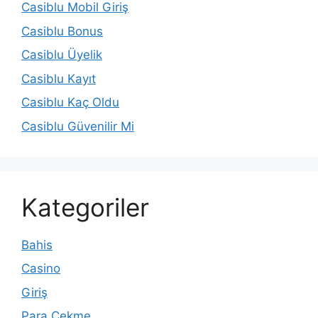
Casiblu Mobil Giriş
Casiblu Bonus
Casiblu Üyelik
Casiblu Kayıt
Casiblu Kaç Oldu
Casiblu Güvenilir Mi
Kategoriler
Bahis
Casino
Giriş
Para Çekme