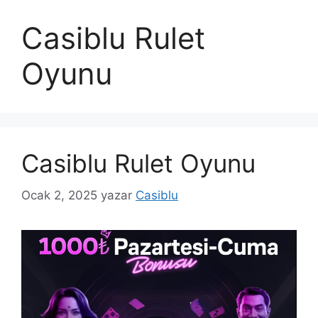
Casiblu Rulet
Oyunu
Casiblu Rulet Oyunu
Ocak 2, 2025
yazar
Casiblu