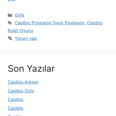
Kategoriler
Giriş
Etiketler
Casiblu Programlı Oyun Paylaşımı
,
Casiblu
Rulet Oyunu
Yorum yap
Son Yazılar
Casiblu Adresi
Casiblu Giriş
Casiblu
Casiblu