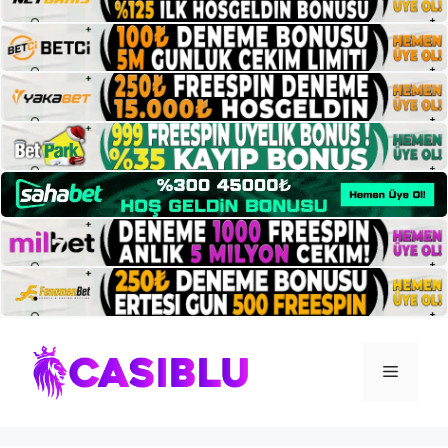
İçeriğe
atla
Menü