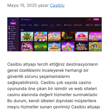
Mayıs 15, 2025
yazar
Casiblu
Casiblu altyapı tercih ettiğiniz destinasyonların
genel özelliklerini inceleyerek herhangi bir
güvenlik sorunu yaşamamalarını
sağlayabilirsiniz. Casiblu çok sayıda casino
oyununda öne çıkan bir isimdir ve web siteleri
casino alanında değerli hizmetler sunmaktadır.
Bu durum, kendi ülkeleri dışındaki müşterilere
meşru hizmetler sunan çevrimiçi Casiblu altyapı