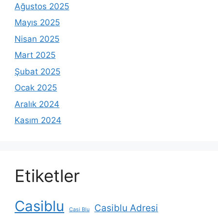
Ağustos 2025
Mayıs 2025
Nisan 2025
Mart 2025
Şubat 2025
Ocak 2025
Aralık 2024
Kasım 2024
Etiketler
Casiblu
Casiblu Adresi
Casi Blu