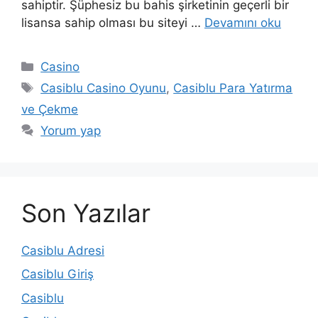
sahiptir. Şüphesiz bu bahis şirketinin geçerli bir
lisansa sahip olması bu siteyi …
Devamını oku
Kategoriler
Casino
Etiketler
Casiblu Casino Oyunu
,
Casiblu Para Yatırma
ve Çekme
Yorum yap
Son Yazılar
Casiblu Adresi
Casiblu Giriş
Casiblu