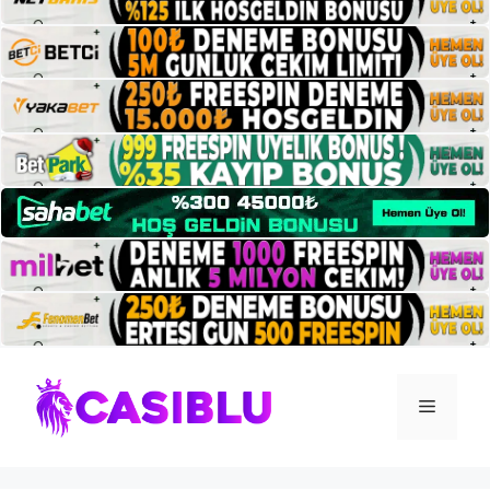
İçeriğe
atla
Menü