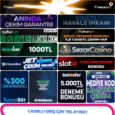
×
CASIBLU GİRİŞ İÇİN TIKLAYINIZ!