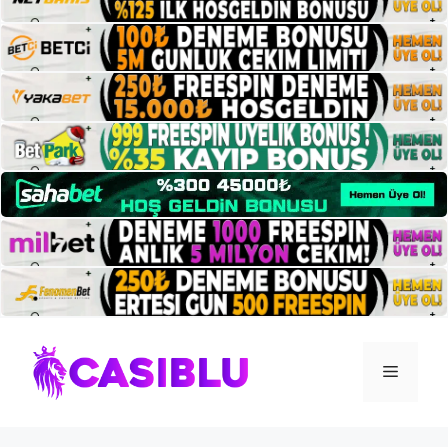
İçeriğe
atla
Menü