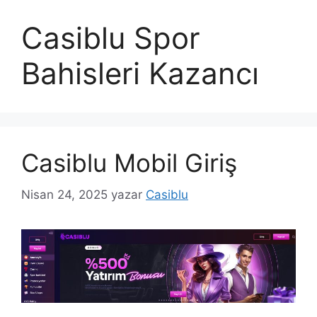
Casiblu Spor
Bahisleri Kazancı
Casiblu Mobil Giriş
Nisan 24, 2025
yazar
Casiblu