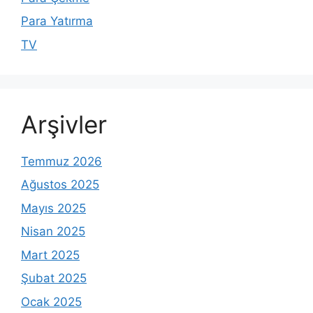
Para Yatırma
TV
Arşivler
Temmuz 2026
Ağustos 2025
Mayıs 2025
Nisan 2025
Mart 2025
Şubat 2025
Ocak 2025