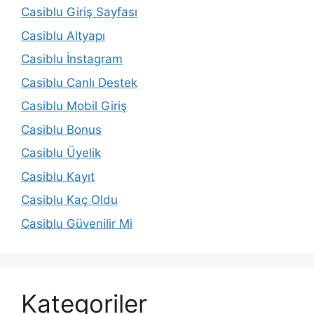
Casiblu Giriş Sayfası
Casiblu Altyapı
Casiblu İnstagram
Casiblu Canlı Destek
Casiblu Mobil Giriş
Casiblu Bonus
Casiblu Üyelik
Casiblu Kayıt
Casiblu Kaç Oldu
Casiblu Güvenilir Mi
Kategoriler