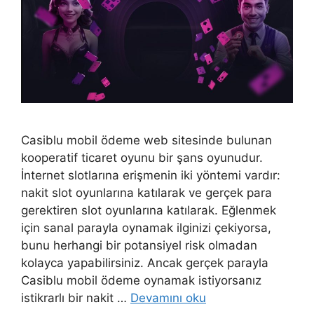
Casiblu mobil ödeme web sitesinde bulunan
kooperatif ticaret oyunu bir şans oyunudur.
İnternet slotlarına erişmenin iki yöntemi vardır:
nakit slot oyunlarına katılarak ve gerçek para
gerektiren slot oyunlarına katılarak. Eğlenmek
için sanal parayla oynamak ilginizi çekiyorsa,
bunu herhangi bir potansiyel risk olmadan
kolayca yapabilirsiniz. Ancak gerçek parayla
Casiblu mobil ödeme oynamak istiyorsanız
istikrarlı bir nakit …
Devamını oku