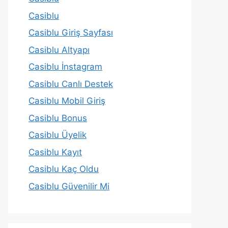
Casiblu
Casiblu Giriş Sayfası
Casiblu Altyapı
Casiblu İnstagram
Casiblu Canlı Destek
Casiblu Mobil Giriş
Casiblu Bonus
Casiblu Üyelik
Casiblu Kayıt
Casiblu Kaç Oldu
Casiblu Güvenilir Mi