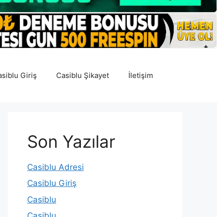
siblu Giriş
Casiblu Şikayet
İletişim
Son Yazılar
Casiblu Adresi
Casiblu Giriş
Casiblu
Casiblu