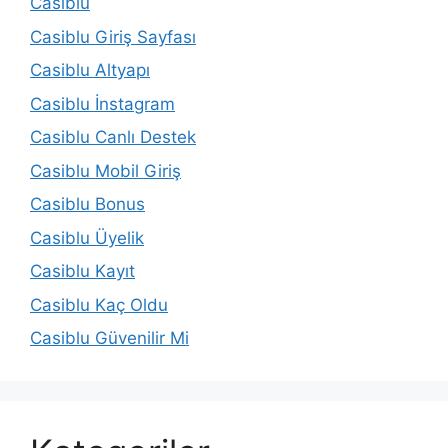
Casiblu
Casiblu Giriş Sayfası
Casiblu Altyapı
Casiblu İnstagram
Casiblu Canlı Destek
Casiblu Mobil Giriş
Casiblu Bonus
Casiblu Üyelik
Casiblu Kayıt
Casiblu Kaç Oldu
Casiblu Güvenilir Mi