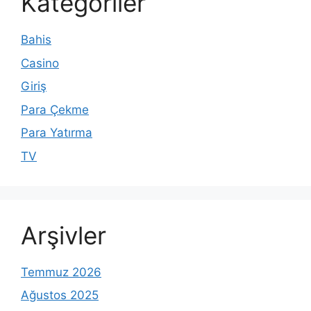
Kategoriler
Bahis
Casino
Giriş
Para Çekme
Para Yatırma
TV
Arşivler
Temmuz 2026
Ağustos 2025