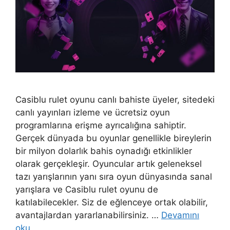
Casiblu rulet oyunu canlı bahiste üyeler, sitedeki
canlı yayınları izleme ve ücretsiz oyun
programlarına erişme ayrıcalığına sahiptir.
Gerçek dünyada bu oyunlar genellikle bireylerin
bir milyon dolarlık bahis oynadığı etkinlikler
olarak gerçekleşir. Oyuncular artık geleneksel
tazı yarışlarının yanı sıra oyun dünyasında sanal
yarışlara ve Casiblu rulet oyunu de
katılabilecekler. Siz de eğlenceye ortak olabilir,
avantajlardan yararlanabilirsiniz. …
Devamını
oku