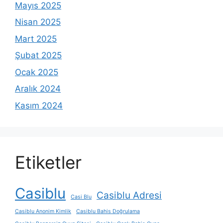
Mayıs 2025
Nisan 2025
Mart 2025
Şubat 2025
Ocak 2025
Aralık 2024
Kasım 2024
Etiketler
Casiblu
Casiblu Adresi
Casi Blu
Casiblu Anonim Kimlik
Casiblu Bahis Doğrulama