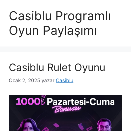
Casiblu Programlı
Oyun Paylaşımı
Casiblu Rulet Oyunu
Ocak 2, 2025
yazar
Casiblu