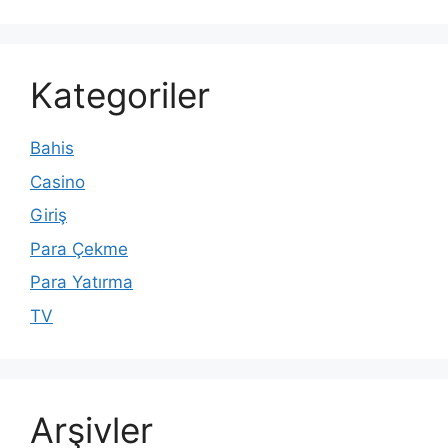
Kategoriler
Bahis
Casino
Giriş
Para Çekme
Para Yatırma
TV
Arşivler