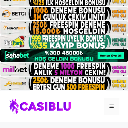
İçeriğe
atla
Menü