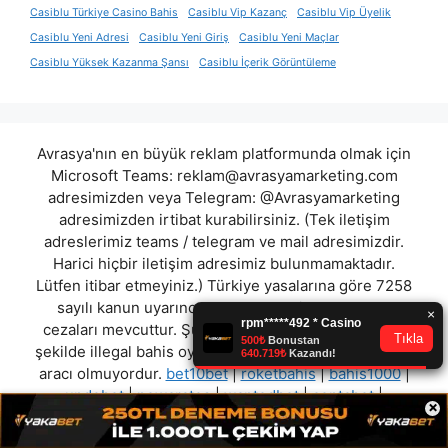
Casiblu Türkiye Casino Bahis
Casiblu Vip Kazanç
Casiblu Vip Üyelik
Casiblu Yeni Adresi
Casiblu Yeni Giriş
Casiblu Yeni Maçlar
Casiblu Yüksek Kazanma Şansı
Casiblu İçerik Görüntüleme
Avrasya'nın en büyük reklam platformunda olmak için
Microsoft Teams:
reklam@avrasyamarketing.com
adresimizden veya Telegram: @Avrasyamarketing
adresimizden irtibat kurabilirsiniz. (Tek iletişim
adreslerimiz teams / telegram ve mail adresimizdir.
Harici hiçbir iletişim adresimiz bulunmamaktadır.
Lütfen itibar etmeyiniz.) Türkiye yasalarına göre 7258
sayılı kanun uyarınca yasa dışı bahis oynamanın
cezaları mevcuttur. Şu an bulunduğunuz site hiç bir
şekilde illegal bahis oyunları oynatmıyor ve oynamaya
aracı olmuyordur.
bet10bet
|
roketbahis
|
bahis1000
|
undobet
|
newcratos
|
wantedbet
|
centabet
|
×
ravenbahis