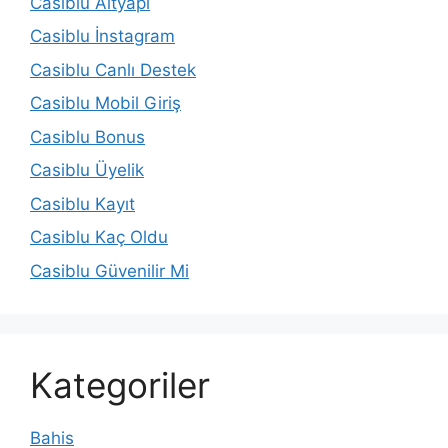
Casiblu Altyapı
Casiblu İnstagram
Casiblu Canlı Destek
Casiblu Mobil Giriş
Casiblu Bonus
Casiblu Üyelik
Casiblu Kayıt
Casiblu Kaç Oldu
Casiblu Güvenilir Mi
Kategoriler
Bahis