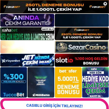
×
CASIBLU GİRİŞ İÇİN TIKLAYINIZ!